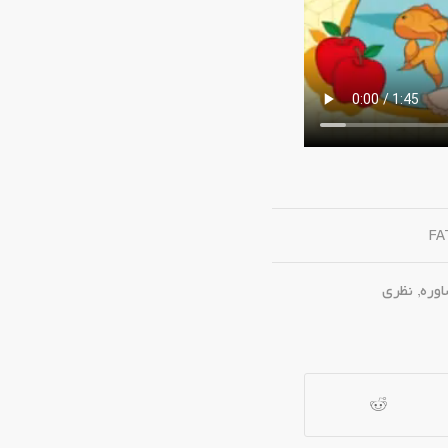
FA
وره
,
نظری