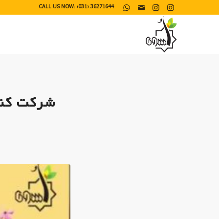
CALL US NOW: (031) 36271644
شرکت کنن