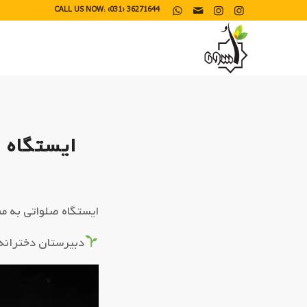
CALL US NOW: (031) 36271644
ایستگاه 
ایستگاه صلواتی به 
دبیرستان دخترانه 