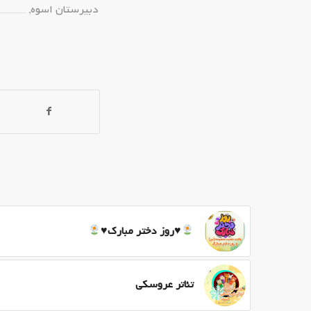
دبیرستان اسوه
,
♥️
روز دختر مبارک
♥️
تئاتر عروسکی