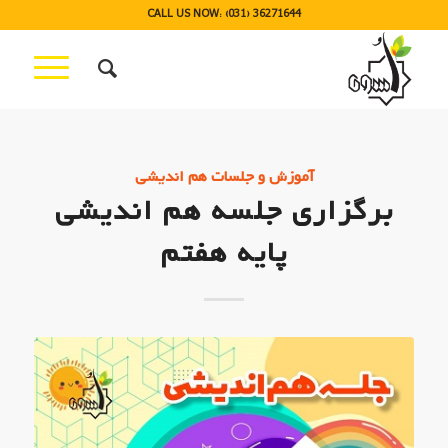
CALL US NOW: (031) 36271644
آموزش و جلسات هم اندیشی
برگزاری جلسه هم اندیشی
پایه هفتم