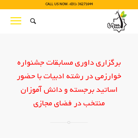
CALL US NOW: (031) 36271644
برگزاری داوری مسابقات جشنواره
خوارزمی در رشته ادبیات با حضور
اساتید برجسته و دانش آموزان
منتخب در فضای مجازی