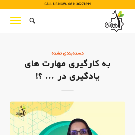
CALL US NOW: (031) 36271644
دسته‌بندی نشده
به کارگیری مهارت های
یادگیری در … ؟!