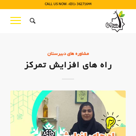
CALL US NOW: (031) 36271644
مشاوره های دبیرستان
راه های افزایش تمرکز