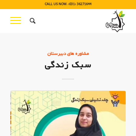
CALL US NOW: (031) 36271644
مشاوره های دبیرستان
سبک زندگی