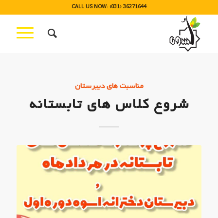
CALL US NOW: (031) 36271644
مناسبت های دبیرستان
شروع کلاس های تابستانه