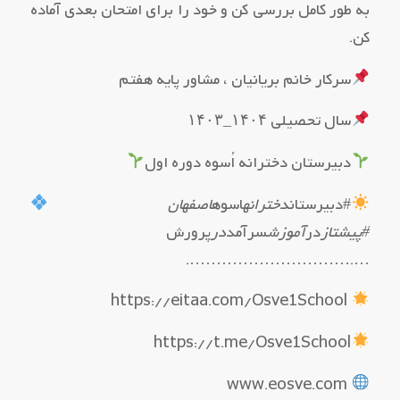
به طور کامل بررسی کن و خود را برای امتحان بعدی آماده
کن.
سرکار خانم بریانیان ، مشاور پایه هفتم
سال تحصیلی ۱۴۰۴_۱۴۰۳
دبیرستان دخترانه اُسوه دوره اول
#دبیرستان
دخترانه
اسوه
اصفهان
#پیشتاز
در
آموزش
سرآمد
در
پرورش
….………………………….
https://eitaa.com/Osve1School
https://t.me/Osve1School
www.eosve.com