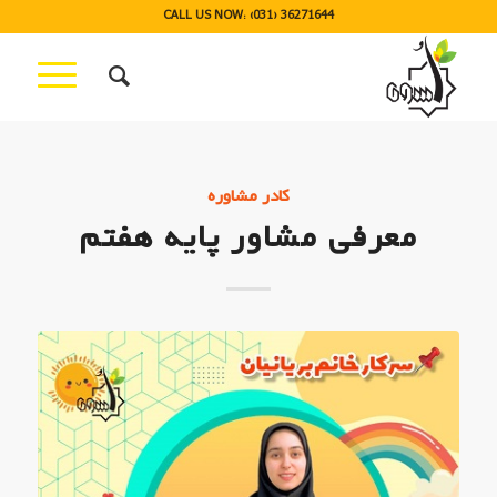
CALL US NOW: (031) 36271644
کادر مشاوره
معرفی مشاور پایه هفتم