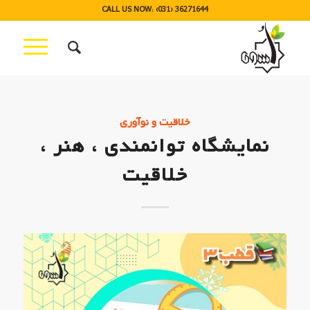
CALL US NOW: (031) 36271644
خلاقیت و نوآوری
نمایشگاه توانمندی ، هنر ،
خلاقیت