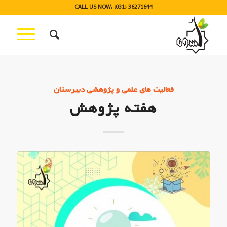
CALL US NOW: (031) 36271644
فعالیت های علمی و پژوهشی دبیرستان
هفته پژوهش