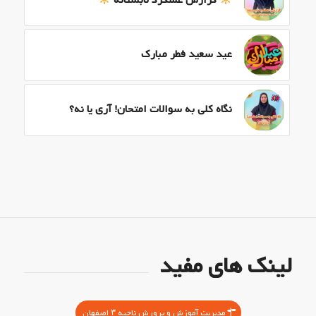
گزارش عملکرد تابستانه
عید سعید فطر مبارک
نگاه کلی به سوالات امتحان! آری یا نه؟
لینک های مفید
مدیریت آموزش و پرورش ناحیه ۳ اصفهان