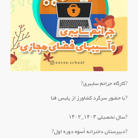
?کارگاه جرائم سایبری?
?با حضور سرگرد کشاورز از پلیس فتا
?سال تحصیلی ۱۴۰۳_۱۴۰۲
?دبیرستان دخترانه اُسوه دوره اول?