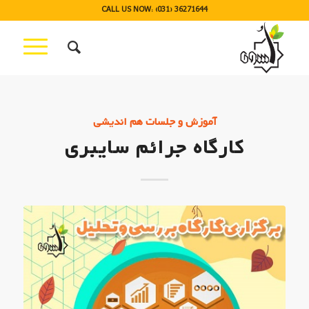
CALL US NOW: (031) 36271644
آموزش و جلسات هم اندیشی
کارگاه جرائم سایبری