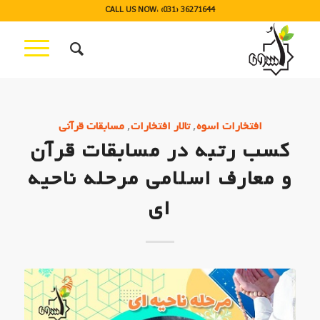
CALL US NOW: (031) 36271644
,
,
افتخارات اسوه
تالار افتخارات
مسابقات قرآنی
کسب رتبه در مسابقات قرآن
و معارف اسلامی مرحله ناحیه
ای