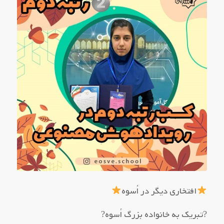
افتخاری دیگر در اُسوه
?تبریک به خانواده بزرگ اُسوه?