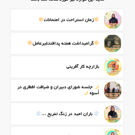
زمان استراحت در امتحانات
گرامیداشت هفته پدافندغیرعامل
بازارچه کار آفرینی
جلسه شورای دبیران و ضیافت افطاری در
اُسوه
باران امید در زنگ تفریح …