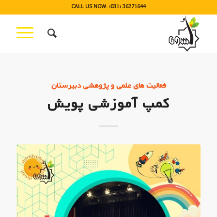
CALL US NOW: (031) 36271644
فعالیت های علمی و پژوهشی دبیرستان
کمپ آموزشی پویش