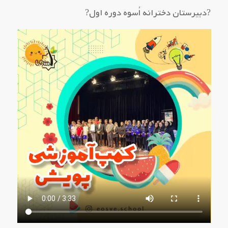
?دبیرستان دخترانه اُسوه دوره اول?