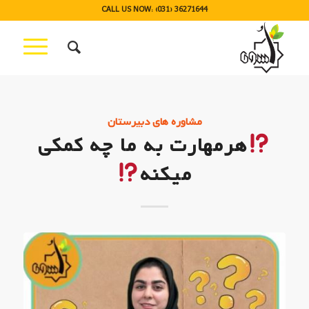
CALL US NOW: (031) 36271644
مشاوره های دبیرستان
هرمهارت به ما چه کمکی
میکنه