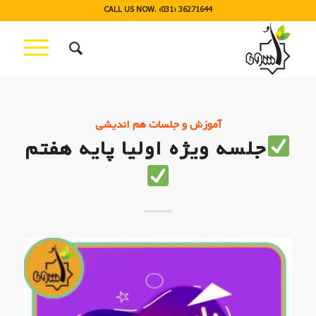
CALL US NOW: (031) 36271644
آموزش و جلسات هم اندیشی
جلسه ویژه اولیا پایه هفتم