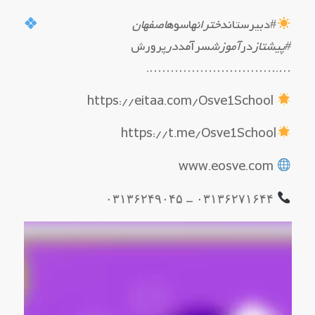
#دبیرستان
دخترانه
اسوه
اصفهان
#پیشتاز
در
آموزش
سرآمد
در
پرورش
….………………………….
https://eitaa.com/Osve1School
https://t.me/Osve1School
www.eosve.com
۰۳۱۳۶۲۷۱۶۴۴ – ۰۳۱۳۶۲۴۹۰۴۵