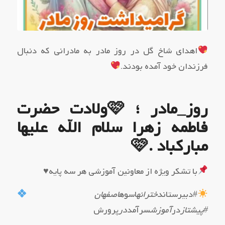
اهدای شاخ گل در روز مادر به مادرانی که دنبال
فرزندان خود آمده بودند.
روز_مادر ؛ 🩷ولادت حضرت
فاطمه زهرا سلام الله علیها
مبارکباد .🩷
با تشکر ویژه از معاونین آموزشی هر سه پایه
♥️
#دبیرستان
دخترانه
اسوه
اصفهان
#پیشتاز
در
آموزش
سرآمد
در
پرورش