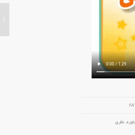
زندگی
FA
وره
,
نظری