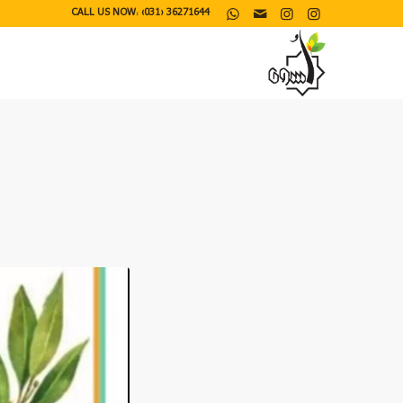
CALL US NOW: (031) 36271644