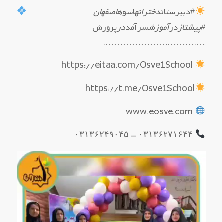
#دبیرستان
دخترانه
اسوه
اصفهان
#پیشتاز
در
آموزش
سرآمد
در
پرورش
….………………………….
https://eitaa.com/Osve1School
https://t.me/Osve1School
www.eosve.com
۰۳۱۳۶۲۷۱۶۴۴ – ۰۳۱۳۶۲۴۹۰۴۵