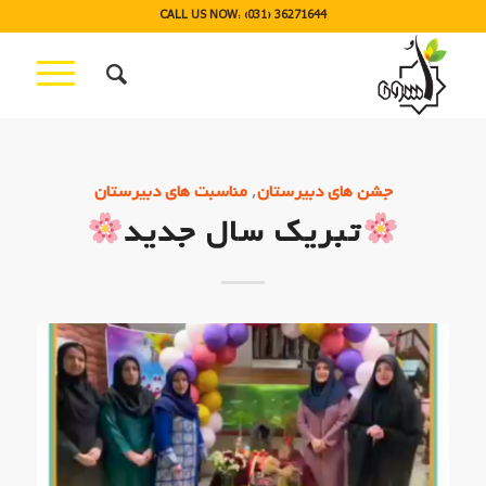
CALL US NOW: (031) 36271644
,
جشن های دبیرستان
مناسبت های دبیرستان
تبریک سال جدید