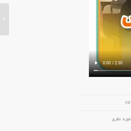
ار
FA
وره
,
نظری