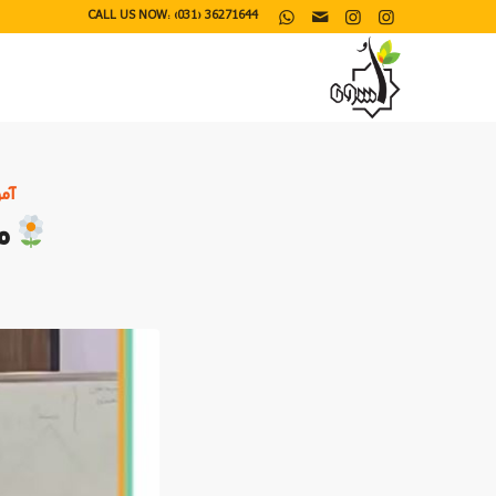
CALL US NOW: (031) 36271644
آم
م