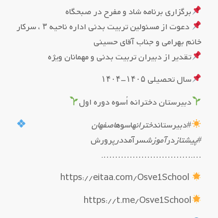
برگزاری برنامه شاد و مفرح در صبحگاه
دعوت از مسئولین تربیت بدنی اداره ناحیه ۳ ، سرکار
خانم بهرامی و جناب آقای حسینی
تقدیر از دبیران تربیت بدنی و مهمانان ویژه
سال تحصیلی ۱۴۰۵-۱۴۰۴
دبیرستان دخترانه اُسوه دوره اول
#دبیرستان
دخترانه
اسوه
اصفهان
#پیشتاز
در
آموزش
سرآمد
در
پرورش
….………………………….
https://eitaa.com/Osve1School
https://t.me/Osve1School