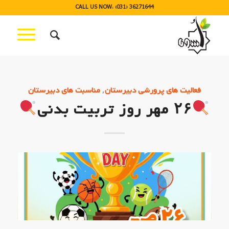
CALL US NOW: (031) 36271644
,
فعالیت های پرورشی دبیرستان
مناسبت های دبیرستان
۲۶ مهر روز تربیت بدنی