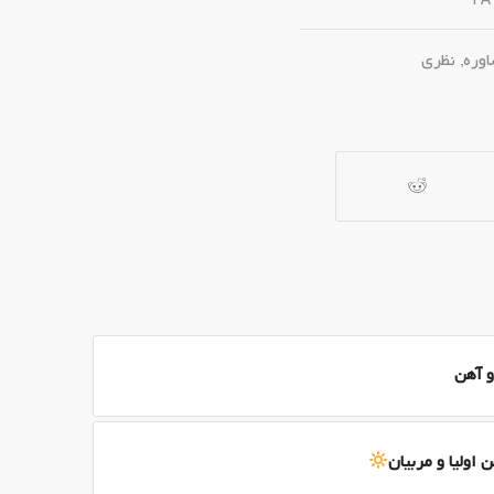
FA
وره
,
نظری
اولیا و مربیان