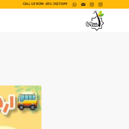
CALL US NOW: (031) 36271644