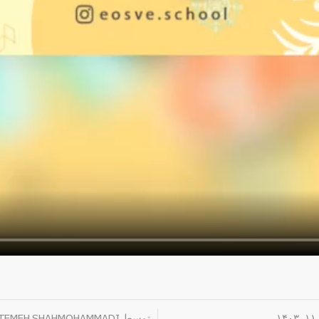
۱
توسط