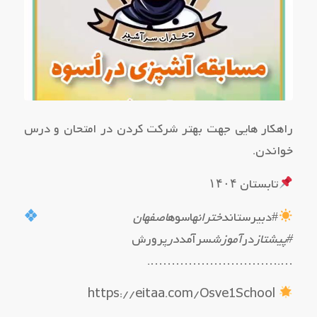
راهکار هایی جهت بهتر شرکت کردن در امتحان و درس
خواندن.
تابستان ۱۴۰۴
#دبیرستان
دخترانه
اسوه
اصفهان
#پیشتاز
در
آموزش
سرآمد
در
پرورش
….………………………….
https://eitaa.com/Osve1School