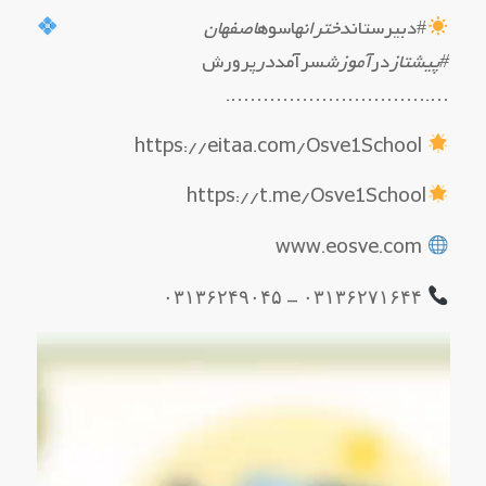
#دبیرستان
دخترانه
اسوه
اصفهان
#پیشتاز
در
آموزش
سرآمد
در
پرورش
….………………………….
https://eitaa.com/Osve1School
https://t.me/Osve1School
www.eosve.com
۰۳۱۳۶۲۷۱۶۴۴ – ۰۳۱۳۶۲۴۹۰۴۵