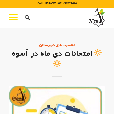
CALL US NOW: (031) 36271644
مناسبت های دبیرستان
امتحانات دی ماه در اُسوه