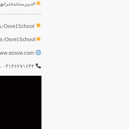
#دبیرستان
دخترانه
ا
……………………….
https://eitaa.com/Osve1School
me/Osve1School
www.eosve.com
۰۳۱۳۶۲۷۱۶۴۴ – ۰۳۱۳۶۲۴۹۰۴۵