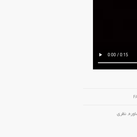
F
وره
,
نظری