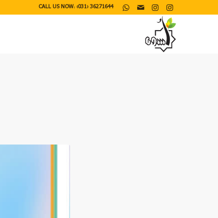
CALL US NOW: (031) 36271644