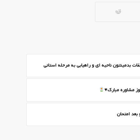
 بدمینتون ناحیه ای و راهیابی به مرحله استانی
وز مشاوره مبارک
♥️
 بعد امتحان