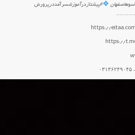
سوه
اصفهان
#پیشتاز
در
آموزش
سرآمد
در
پرورش
….…
https://t.