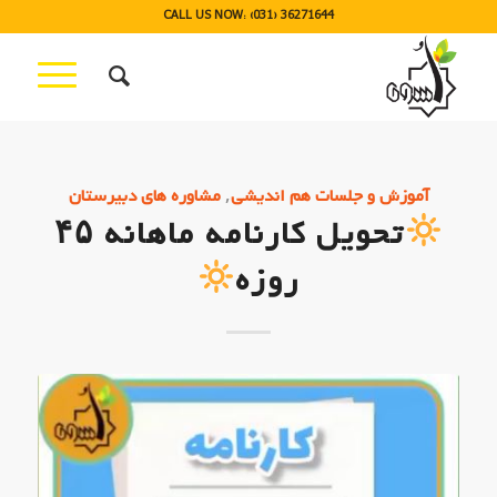
CALL US NOW: (031) 36271644
,
آموزش و جلسات هم اندیشی
مشاوره های دبیرستان
تحویل کارنامه ماهانه ۴۵
روزه