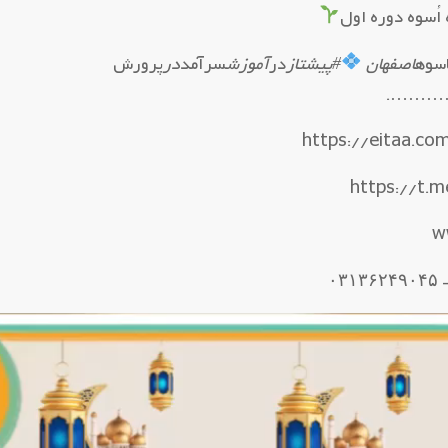
اُسوه دوره اول
سوه
اصفهان
#پیشتاز
در
آموزش
سرآمد
در
پرورش
….…
https://t.