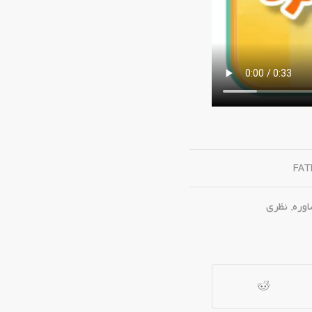
FAT
وره
,
نظری