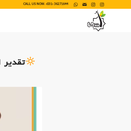
CALL US NOW: (031) 36271644
تقدیر ا