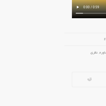
وره
,
نظری