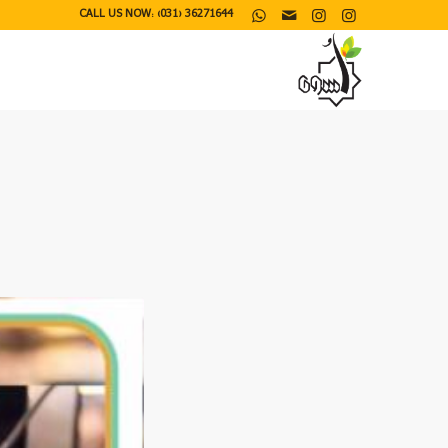
CALL US NOW: (031) 36271644