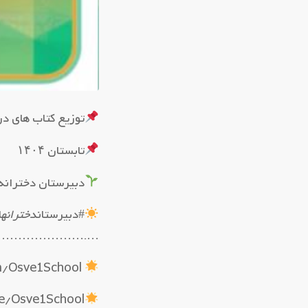
توزیع کتاب های در
تابستان ۱۴۰۴
دبیرستان دخترانه 
#دبیرستان
دخترانه
ا
……………………….
https://eitaa.com/Osve1School
me/Osve1School