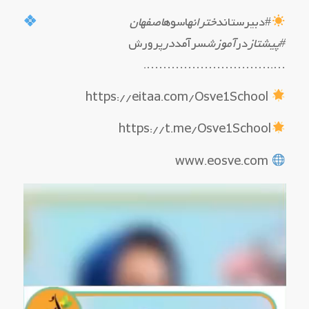
#دبیرستان
دخترانه
اسوه
اصفهان
#پیشتاز
در
آموزش
سرآمد
در
پرورش
….………………………….
https://eitaa.com/Osve1School
https://t.me/Osve1School
www.eosve.com