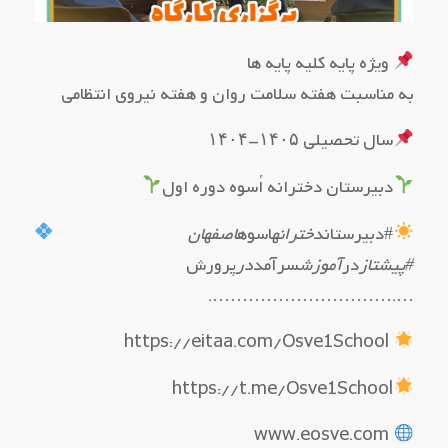
ویژه پایه کلیه پایه ها
به مناسبت هفته سلامت روان و هفته نیروی انتظامی
سال تحصیلی ۱۴۰۵-۱۴۰۴
دبیرستان دخترانه اُسوه دوره اول
#دبیرستان
دخترانه
اسوه
اصفهان
#پیشتاز
در
آموزش
سرآمد
در
پرورش
….………………………….
https://eitaa.com/Osve1School
https://t.me/Osve1School
www.eosve.com