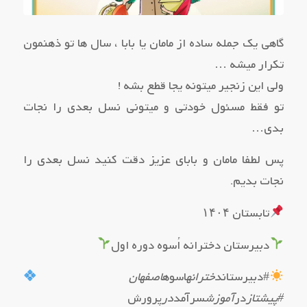
گاهی یک جمله ساده از مامان یا بابا ، سال ها تو ذهنمون
تکرار میشه …
ولی این زنجیر میتونه یجا قطع بشه !
تو فقط مسئول خودتی و میتونی نسل بعدی را نجات
بدی…
پس لطفا مامان و بابای عزیز دقت کنید نسل بعدی را
نجات بدیم.
تابستان ۱۴۰۴
دبیرستان دخترانه اُسوه دوره اول
#دبیرستان
دخترانه
اسوه
اصفهان
#پیشتاز
در
آموزش
سرآمد
در
پرورش