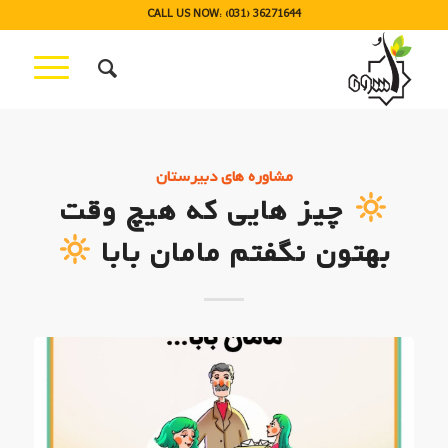
CALL US NOW: (031) 36271644
مشاوره های دبیرستان
چیز هایی که هیچ وقت
بهتون نگفتم مامان بابا