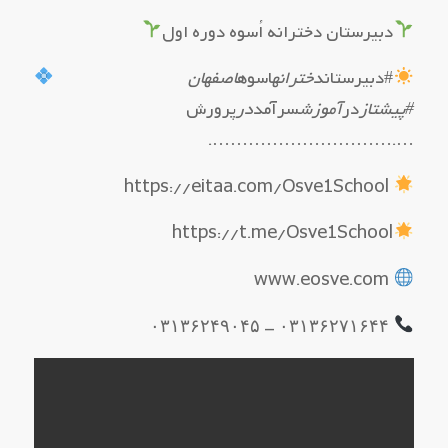
دبیرستان دخترانه اُسوه دوره اول
#دبیرستان
دخترانه
اسوه
اصفهان
#پیشتاز
در
آموزش
سرآمد
در
پرورش
….………………………….
https://eitaa.com/Osve1School
https://t.me/Osve1School
www.eosve.com
۰۳۱۳۶۲۷۱۶۴۴ – ۰۳۱۳۶۲۴۹۰۴۵