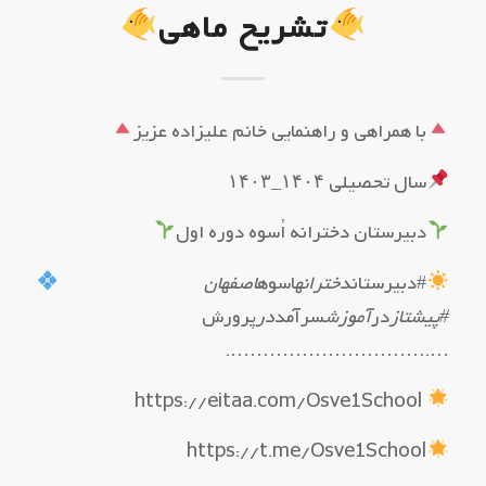
تشریح ماهی
با همراهی و راهنمایی خانم علیزاده عزیز
سال تحصیلی ۱۴۰۴_۱۴۰۳
دبیرستان دخترانه اُسوه دوره اول
#دبیرستان
دخترانه
اسوه
اصفهان
#پیشتاز
در
آموزش
سرآمد
در
پرورش
….………………………….
https://eitaa.com/Osve1School
https://t.me/Osve1School