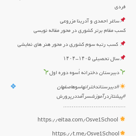
فردی
ساغر احمدی و آدرینا مزروعی
کسب مقام برتر کشوری در محور مقاله نویسی
کسب رتبه سوم کشوری در محور هنر های نمایشی
سال تحصیلی ۱۴۰۵-۱۴۰۴
دبیرستان دخترانه اُسوه دوره اول
#دبیرستان
دخترانه
اسوه
اصفهان
#پیشتاز
در
آموزش
سرآمد
در
پرورش
….………………………….
https://eitaa.com/Osve1School
https://t.me/Osve1School