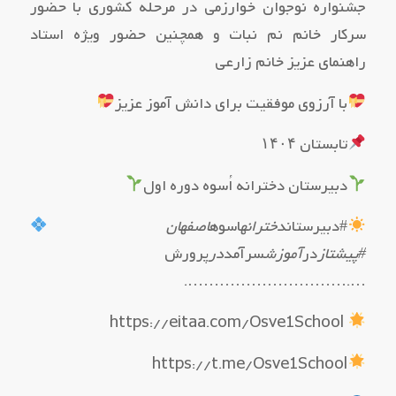
جشنواره نوجوان خوارزمی در مرحله کشوری با حضور
سرکار خانم نم نبات و همچنین حضور ویژه استاد
راهنمای عزیز خانم زارعی
با آرزوی موفقیت برای دانش آموز عزیز
تابستان ۱۴۰۴
دبیرستان دخترانه اُسوه دوره اول
#دبیرستان
دخترانه
اسوه
اصفهان
#پیشتاز
در
آموزش
سرآمد
در
پرورش
….………………………….
https://eitaa.com/Osve1School
https://t.me/Osve1School