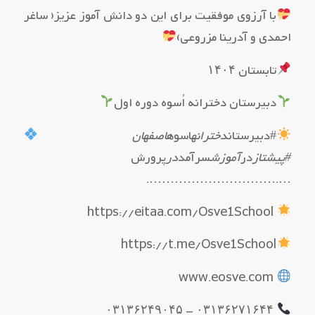
با آرزوی موفقیت برای این دو دانش آموز عزیز( ساغر
احمدی و آدرینا مزروعی)
تابستان ۱۴۰۴
دبیرستان دخترانه اُسوه دوره اول
#دبیرستان
دخترانه
اسوه
اصفهان
#پیشتاز
در
آموزش
سرآمد
در
پرورش
….………………………….
https://eitaa.com/Osve1School
https://t.me/Osve1School
www.eosve.com
۰۳۱۳۶۲۷۱۶۴۴ – ۰۳۱۳۶۲۴۹۰۴۵