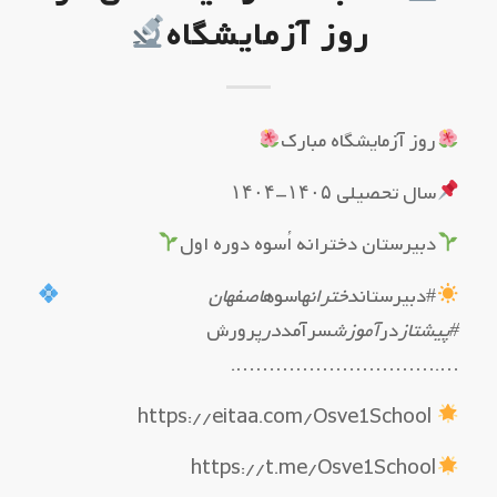
روز آزمایشگاه
روز آزمایشگاه مبارک
سال تحصیلی ۱۴۰۵-۱۴۰۴
دبیرستان دخترانه اُسوه دوره اول
#دبیرستان
دخترانه
اسوه
اصفهان
#پیشتاز
در
آموزش
سرآمد
در
پرورش
….………………………….
https://eitaa.com/Osve1School
https://t.me/Osve1School