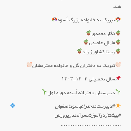
شد.
تبریک به خانواده بزرگ اُسوه
نگار محمدی
مارال عاصمی
رستا کشاورز راد
تبریک به دختران گل و خانواده محترمشان
سال تحصیلی ۱۴۰۴_۱۴۰۳
دبیرستان دخترانه اُسوه دوره اول
#دبیرستان
دخترانه
اسوه
اصفهان
#پیشتاز
در
آموزش
سرآمد
در
پرورش
….………………………….