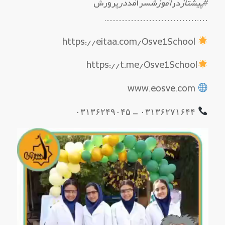
#پیشتاز
در
آموزش
سرآمد
در
پرورش
….………………………….
https://eitaa.com/Osve1School
https://t.me/Osve1School
www.eosve.com
۰۳۱۳۶۲۷۱۶۴۴ – ۰۳۱۳۶۲۴۹۰۴۵