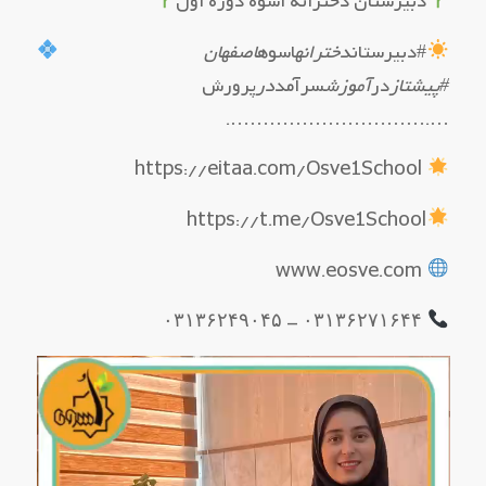
دبیرستان دخترانه اُسوه دوره اول
#دبیرستان
دخترانه
اسوه
اصفهان
#پیشتاز
در
آموزش
سرآمد
در
پرورش
….………………………….
https://eitaa.com/Osve1School
https://t.me/Osve1School
www.eosve.com
۰۳۱۳۶۲۷۱۶۴۴ – ۰۳۱۳۶۲۴۹۰۴۵