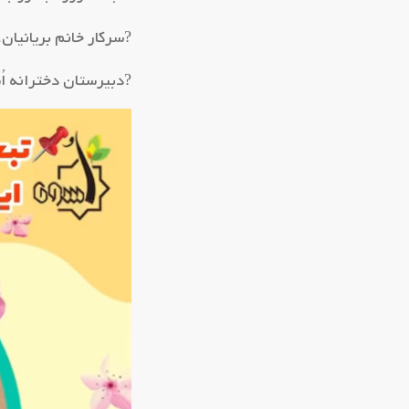
?سرکار خانم بریانیان
?دبیرستان دخترانه اُ