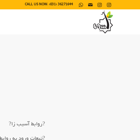
CALL US NOW: (031) 36271644
?روابط آسیب زا?
?تبعات ورود به روابط