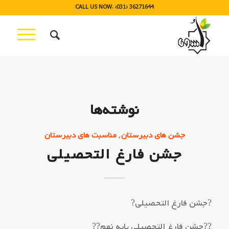
CALL US NOW: (031) 36271644
نوشته‌ها
,
جشن های دبیرستان
مناسبت های دبیرستان
جشن فارغ التحصیلی
?جشن فارغ التحصیلی?
??جشن فارغ التحصیلی پایه نهم??