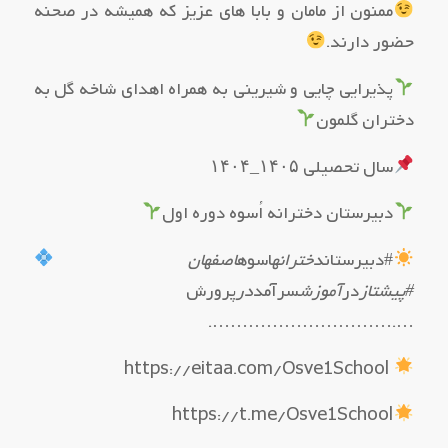
ممنون از مامان و بابا های عزیز که همیشه در صحنه
حضور دارند.
پذیرایی چایی و شیرینی به همراه اهدای شاخه گل به
دختران گلمون
سال تحصیلی ۱۴۰۵_۱۴۰۴
دبیرستان دخترانه اُسوه دوره اول
#دبیرستان
دخترانه
اسوه
اصفهان
#پیشتاز
در
آموزش
سرآمد
در
پرورش
….………………………….
https://eitaa.com/Osve1School
https://t.me/Osve1School