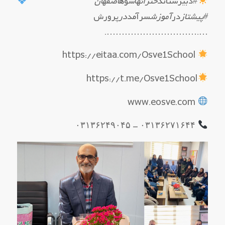
#دبیرستان
دخترانه
اسوه
اصفهان
#پیشتاز
در
آموزش
سرآمد
در
پرورش
….………………………….
https://eitaa.com/Osve1School
https://t.me/Osve1School
www.eosve.com
۰۳۱۳۶۲۷۱۶۴۴ – ۰۳۱۳۶۲۴۹۰۴۵