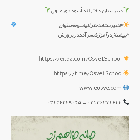
دبیرستان دخترانه اُسوه دوره اول
#دبیرستان
دخترانه
اسوه
اصفهان
#پیشتاز
در
آموزش
سرآمد
در
پرورش
….………………………….
https://eitaa.com/Osve1School
https://t.me/Osve1School
www.eosve.com
۰۳۱۳۶۲۷۱۶۴۴ – ۰۳۱۳۶۲۴۹۰۴۵