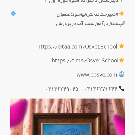
دبیرستان دخترانه اُسوه دوره اول
#دبیرستان
دخترانه
اسوه
اصفهان
#پیشتاز
در
آموزش
سرآمد
در
پرورش
….………………………….
https://eitaa.com/Osve1School
https://t.me/Osve1School
www.eosve.com
۰۳۱۳۶۲۷۱۶۴۴ – ۰۳۱۳۶۲۴۹۰۴۵