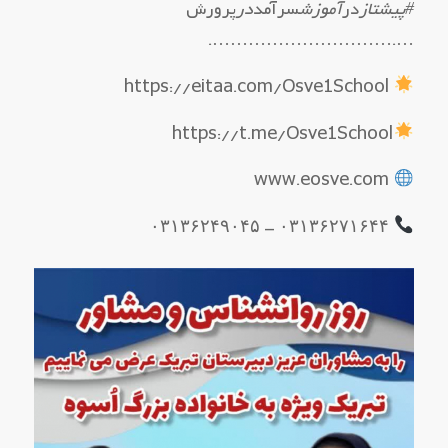
#پیشتاز
در
آموزش
سرآمد
در
پرورش
….………………………….
https://eitaa.com/Osve1School
https://t.me/Osve1School
www.eosve.com
۰۳۱۳۶۲۷۱۶۴۴ – ۰۳۱۳۶۲۴۹۰۴۵