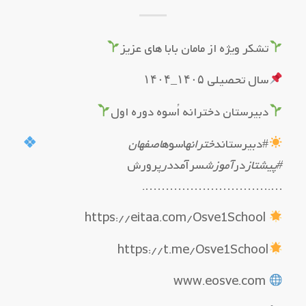
تشکر ویژه از مامان بابا های عزیز
سال تحصیلی ۱۴۰۵_۱۴۰۴
دبیرستان دخترانه اُسوه دوره اول
#دبیرستان
دخترانه
اسوه
اصفهان
#پیشتاز
در
آموزش
سرآمد
در
پرورش
….………………………….
https://eitaa.com/Osve1School
https://t.me/Osve1School
www.eosve.com