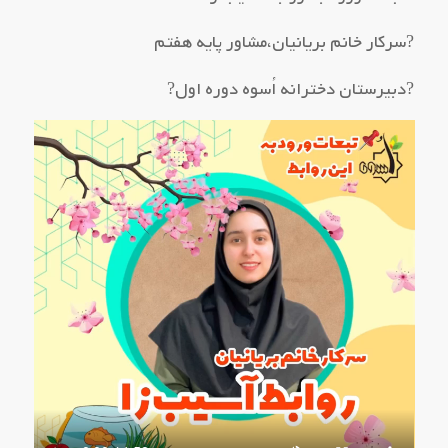
?سرکار خانم بریانیان،مشاور پایه هفتم
?دبیرستان دخترانه اُسوه دوره اول?