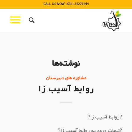
CALL US NOW: (031) 36271644
نوشته‌ها
مشاوره های دبیرستان
روابط آسیب زا
?روابط آسیب زا?
?تبعات ورود به روابط آسیب زا?