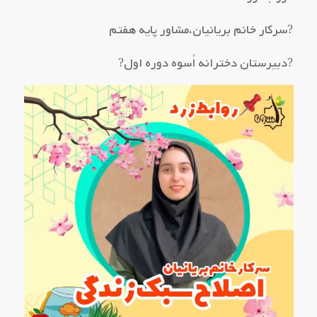
?سرکار خانم بریانیان،مشاور پایه هفتم
?دبیرستان دخترانه اُسوه دوره اول?