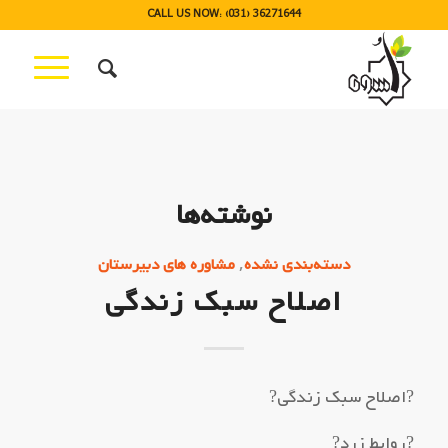
CALL US NOW: (031) 36271644
نوشته‌ها
,
دسته‌بندی نشده
مشاوره های دبیرستان
اصلاح سبک زندگی
?اصلاح سبک زندگی?
?روابط زرد?