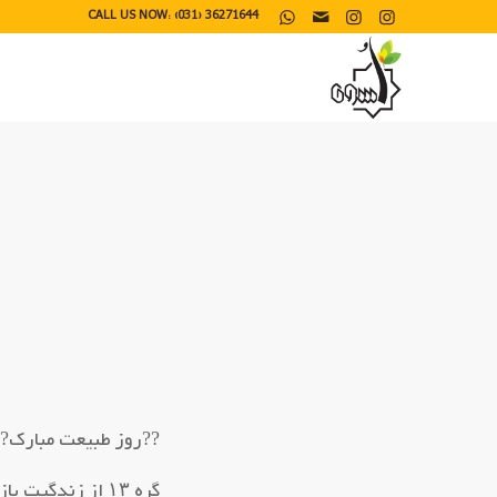
CALL US NOW: (031) 36271644
??روز طبیعت مبارک??
گره ۱۳ از زندگیت باز شود