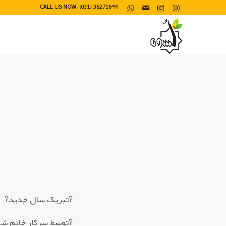
CALL US NOW: (031) 36271644
?تبریک سال جدید?
?توسط سرکار خانم شف