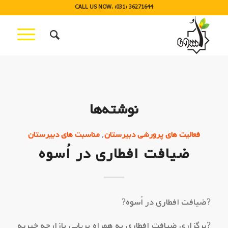
CALL US NOW: (031) 36271644
نوشته‌ها
,
فعالیت های پرورشی دبیرستان
مناسبت های دبیرستان
ضیافت افطاری در اُسوه
?ضیافت افطاری در اُسوه?
?برگزاری ضیافت افطاری به همراه برپایی بازارچه خیریه