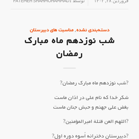
فروردین ۲۸, ۱۴۰۲
/
توسط
FATEMEH SHAHMOHAMMADI
,
دسته‌بندی نشده
مناسبت های دبیرستان
شب نوزدهم ماه مبارک
رمضان
?شب نوزدهم ماه مبارک رمضان?
شکر خدا که نام علی در اذان ماست
بغض علی جهنم و حبش جنان ماست
?اللهم العن قتلة امیرالمؤمنین?
?دبیرستان دخترانه اُسوه دوره اول?