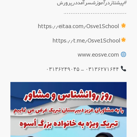
#پیشتاز
در
آموزش
سرآمد
در
پرورش
….………………………….
https://eitaa.com/Osve1School
https://t.me/Osve1School
www.eosve.com
۰۳۱۳۶۲۷۱۶۴۴ – ۰۳۱۳۶۲۴۹۰۴۵