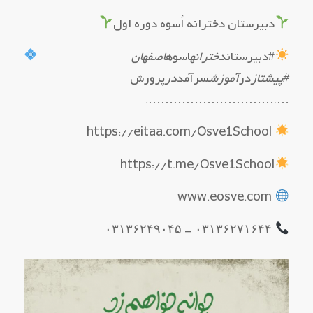
دبیرستان دخترانه اُسوه دوره اول
#دبیرستان
دخترانه
اسوه
اصفهان
#پیشتاز
در
آموزش
سرآمد
در
پرورش
….………………………….
https://eitaa.com/Osve1School
https://t.me/Osve1School
www.eosve.com
۰۳۱۳۶۲۷۱۶۴۴ – ۰۳۱۳۶۲۴۹۰۴۵