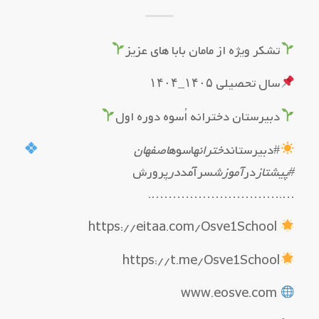
تشکر ویژه از مامان بابا های عزیز
سال تحصیلی ۱۴۰۵_۱۴۰۴
دبیرستان دخترانه اُسوه دوره اول
#دبیرستان
دخترانه
اسوه
اصفهان
#پیشتاز
در
آموزش
سرآمد
در
پرورش
….………………………….
https://eitaa.com/Osve1School
https://t.me/Osve1School
www.eosve.com