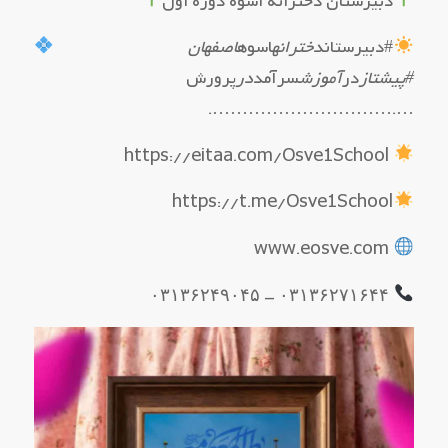
دبیرستان دخترانه اُسوه دوره اول
#دبیرستان
دخترانه
اسوه
اصفهان
#پیشتاز
در
آموزش
سرآمد
در
پرورش
….………………………….
https://eitaa.com/Osve1School
https://t.me/Osve1School
www.eosve.com
۰۳۱۳۶۲۷۱۶۴۴ – ۰۳۱۳۶۲۴۹۰۴۵