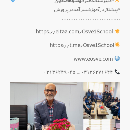
#دبیرستان
دخترانه
اسوه
اصفهان
#پیشتاز
در
آموزش
سرآمد
در
پرورش
….………………………….
https://eitaa.com/Osve1School
https://t.me/Osve1School
www.eosve.com
۰۳۱۳۶۲۷۱۶۴۴ – ۰۳۱۳۶۲۴۹۰۴۵