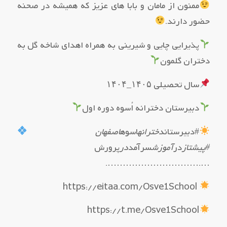
ممنون از مامان و بابا های عزیز که همیشه در صحنه
حضور دارند.
پذیرایی چایی و شیرینی به همراه اهدای شاخه گل به
دختران گلمون
سال تحصیلی ۱۴۰۵_۱۴۰۴
دبیرستان دخترانه اُسوه دوره اول
#دبیرستان
دخترانه
اسوه
اصفهان
#پیشتاز
در
آموزش
سرآمد
در
پرورش
….………………………….
https://eitaa.com/Osve1School
https://t.me/Osve1School