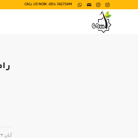
CALL US NOW: (031) 36271644
راض
آبان ۲۳, ۱۳۹۹